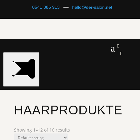
0541 386 913
━━
hallo@der-salon.net


HAARPRODUKTE
Showing 1–12 of 16 results