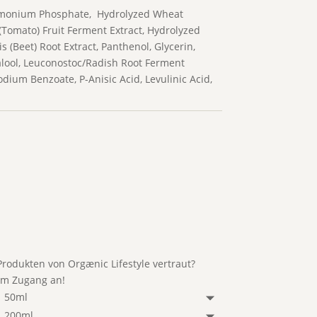
ldimonium Phosphate, Hydrolyzed Wheat
(Tomato) Fruit Ferment Extract, Hydrolyzed
s (Beet) Root Extract, Panthenol, Glycerin,
inalool, Leuconostoc/Radish Root Ferment
odium Benzoate, P-Anisic Acid, Levulinic Acid,
rodukten von Orgænic Lifestyle vertraut?
um Zugang an!
50ml
200ml