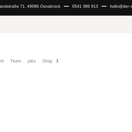
Landstraße 71, 49086 Osnabrück ━━
0541 386 913
━━
hallo@der-s
it
Team
Jobs
Shop