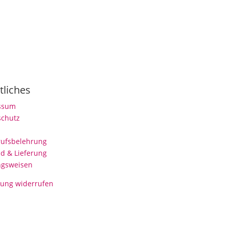
tliches
ssum
schutz
rufsbelehrung
d & Lieferung
ngsweisen
lung widerrufen