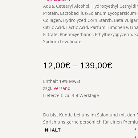
Aqua, Cetearyl Alcohol, Hydroxyethyl Cethy
Protein, Lactobacillus/Solanum Lycopersicum 
Collagen, Hydrolyzed Corn Starch, Beta Vulgari
Citric Acid, Lactic Acid, Parfum, Limonene, L
Filtrate, Phenoxyethanol, Ethylhexylglycerin, S
Sodium Levulinate.
12,00
€
–
139,00
€
Enthält 19% MwSt.
zzgl.
Versand
Lieferzeit: ca. 3-4 Werktage
Du bist Kunde bei uns im Salon und mit den P
Sprich uns gerne persönlich für einen Premi
INHALT