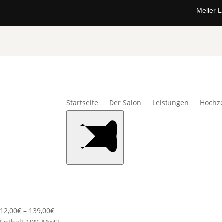
Meller 
Startseite
Der Salon
Leistungen
Hochze
12,00
€
–
139,00
€
Enthält 19% MwSt.