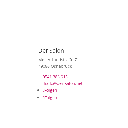
Der Salon
Meller Landstraße 71
49086 Osnabrück
0541 386 913

hallo@der-salon.net

Folgen
Folgen