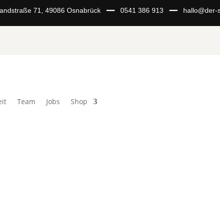
Landstraße 71, 49086 Osnabrück ━━
0541 386 913
━━
hallo@der-s
it
Team
Jobs
Shop