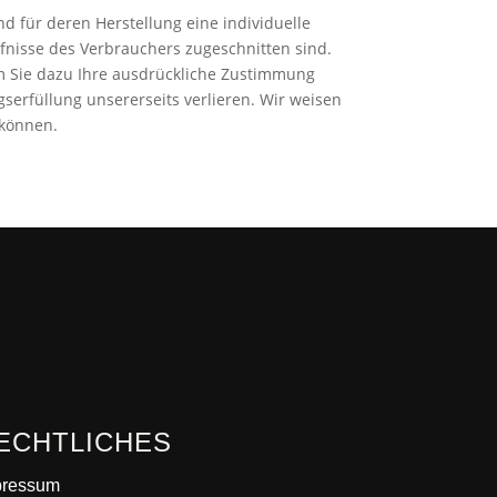
nd für deren Herstellung eine individuelle
fnisse des Verbrauchers zugeschnitten sind.
em Sie dazu Ihre ausdrückliche Zustimmung
gserfüllung unsererseits verlieren. Wir weisen
 können.
ECHTLICHES
pressum