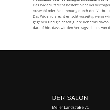
Das Widerrufsrecht besteht nicht bei Verträgen
Auswahl oder Bestimmung durch den Verbrauche
Das Widerrufsrecht erlischt vorzeitig, wenn 
gegeben und gleichzeitig Ihre Kenntnis davon b
darauf hin, dass wir den Vertragsschluss vo
DER SALON
Meller Landstraße 71