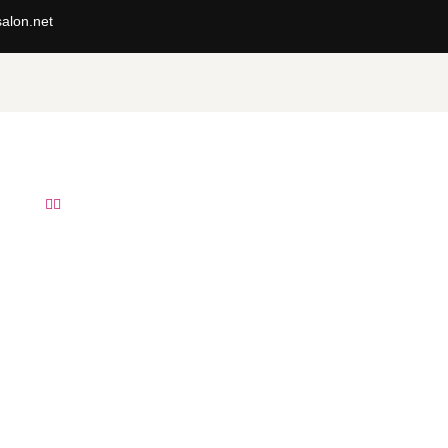
alon.net

