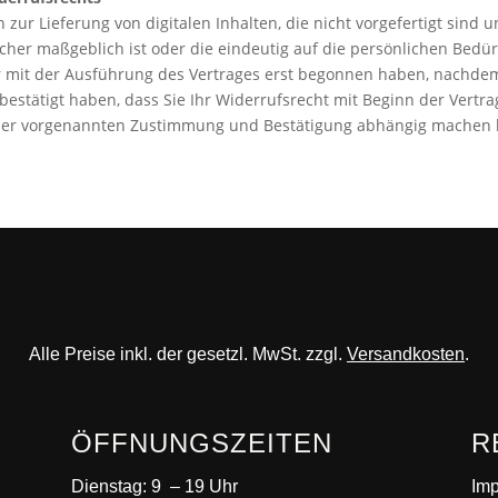
 zur Lieferung von digitalen Inhalten, die nicht vorgefertigt sind u
r maßgeblich ist oder die eindeutig auf die persönlichen Bedür
wir mit der Ausführung des Vertrages erst begonnen haben, nachd
estätigt haben, dass Sie Ihr Widerrufsrecht mit Beginn der Vertra
n der vorgenannten Zustimmung und Bestätigung abhängig machen
Alle Preise inkl. der gesetzl. MwSt. zzgl.
Versandkosten
.
ÖFFNUNGSZEITEN
R
Dienstag: 9 – 19 Uhr
Im