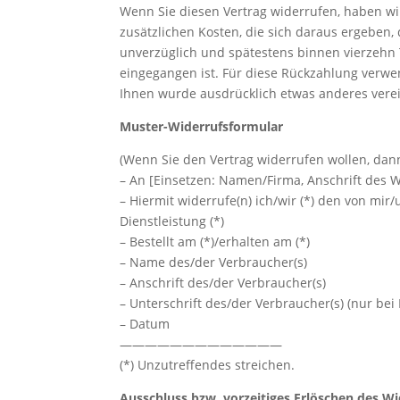
Wenn Sie diesen Vertrag widerrufen, haben wir
zusätzlichen Kosten, die sich daraus ergeben,
unverzüglich und spätestens binnen vierzehn 
eingegangen ist. Für diese Rückzahlung verwen
Ihnen wurde ausdrücklich etwas anderes verei
Muster-Widerrufsformular
(Wenn Sie den Vertrag widerrufen wollen, dann
– An [Einsetzen: Namen/Firma, Anschrift des 
– Hiermit widerrufe(n) ich/wir (*) den von mi
Dienstleistung (*)
– Bestellt am (*)/erhalten am (*)
– Name des/der Verbraucher(s)
– Anschrift des/der Verbraucher(s)
– Unterschrift des/der Verbraucher(s) (nur bei 
– Datum
—————————————
(*) Unzutreffendes streichen.
Ausschluss bzw. vorzeitiges Erlöschen des Wi